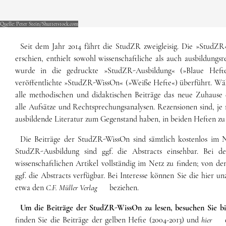
Quelle: Peter Stein/Shutterstock.com
Seit dem Jahr 2014 fährt die StudZR zweigleisig. Die »StudZR«,
erschien, enthielt sowohl wissenschaftliche als auch ausbildungsr
wurde in die gedruckte »StudZR-Ausbildung« (»Blaue Hefte
veröffentlichte »StudZR-WissOn« (»Weiße Hefte«) überführt. W
alle methodischen und didaktischen Beiträge das neue Zuhause 
alle Aufsätze und Rechtsprechungsanalysen. Rezensionen sind, je
ausbildende Literatur zum Gegenstand haben, in beiden Heften zu 
Die Beiträge der StudZR-WissOn sind sämtlich kostenlos im 
StudZR-Ausbildung sind ggf. die Abstracts einsehbar. Bei de
wissenschaftlichen Artikel vollständig im Netz zu finden; von de
ggf. die Abstracts verfügbar. Bei Interesse können Sie die hier u
etwa den
C.F. Müller Verlag
beziehen.
Um die Beiträge der StudZR-WissOn zu lesen, besuchen Sie b
finden Sie die Beiträge der gelben Hefte (2004-2013) und
hier
d